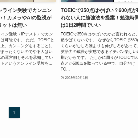
オンライン受験でカンニン
TOEICで350点はやばい？600点が
い！カメラやAIの監視が
れない人に勉強法を提案！勉強時
リットは無い
は1日2時間でいい
ンライン受験（IPテスト）でカン
TOEICで350点はやばいのかと言われると
は可能です。 ただ、TOEICと
然やばくないです。 なぜならTOEICで350
性上、カンニングをすることに
くらいがむしろ誰よりも伸びしろがあって
がまったくないのでやる人はい
英語力の成長が実感できるイチバン楽しい
ICの運営側もそれを承知してい
期だからです。 たしかに周りがTOEICで50
ストというオンライン受験を...
点とか600点を取っている中で、自分だけ
TO...
2023年10月1日
1