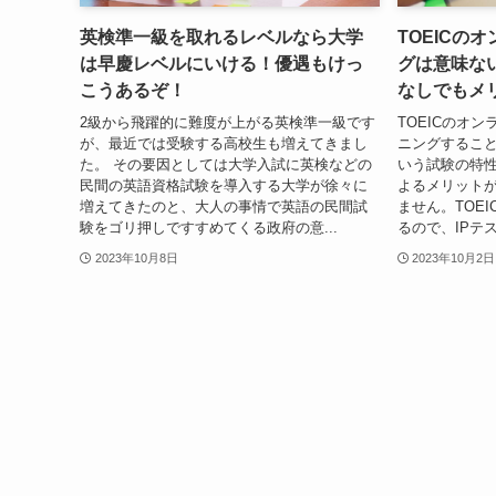
英検準一級を取れるレベルなら大学
TOEICの
は早慶レベルにいける！優遇もけっ
グは意味な
こうあるぞ！
なしでもメ
2級から飛躍的に難度が上がる英検準一級です
TOEICのオ
が、最近では受験する高校生も増えてきまし
ニングすること
た。 その要因としては大学入試に英検などの
いう試験の特
民間の英語資格試験を導入する大学が徐々に
よるメリット
増えてきたのと、大人の事情で英語の民間試
ません。TOE
験をゴリ押しですすめてくる政府の意...
るので、IPテ
2023年10月8日
2023年10月2日