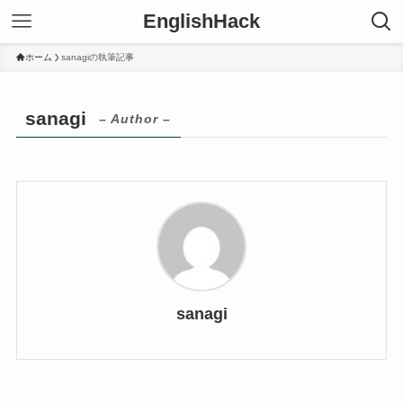
EnglishHack
ホーム
sanagiの執筆記事
sanagi
– Author –
sanagi