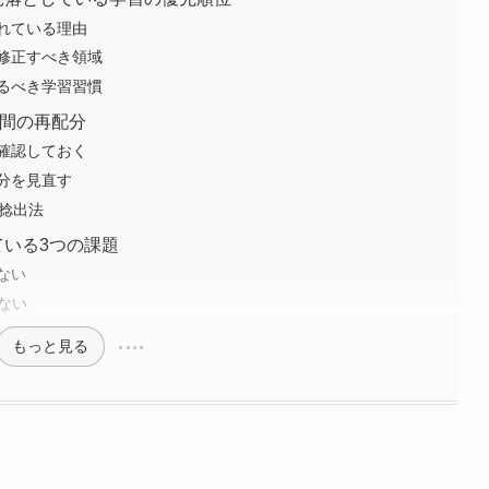
れている理由
修正すべき領域
るべき学習習慣
強時間の再配分
確認しておく
分を見直す
間捻出法
ている3つの課題
ない
いない
もっと見る